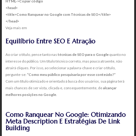
HTML->
Copiar código
<head>
<title>Como Ranquear no Google com Técnicas de SEO</title>
</head>
Veja mais em
SEO para Blog: Como fazer e o que precisa ter?
Equilíbrio Entre SEO E Atração
Ao criar o título, pense tanto nas
técnicas de SEO para o Google
quanto no
interesse do público. Um título técnico correto, mas pouco atraente, não
atrairá cliques. Por isso, ao selecionar a palavra-chave e criar o título,
pergunte-se:
“Como meu público pesquisaria por esse conteúdo?”
Com um título otimizado e orientado à busca dos usuários, sua página terá
mais chances de ser vista, clicada e, consequentemente, de
alcançar
melhores posições no Google
.
Como Ranquear No Google: Otimizando
Meta Description E Estratégias De Link
Building