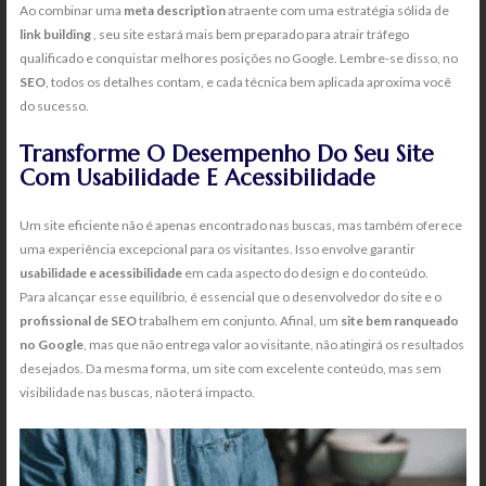
Ao combinar uma
meta description
atraente com uma estratégia sólida de
link building
, seu site estará mais bem preparado para atrair tráfego
qualificado e conquistar melhores posições no Google. Lembre-se disso, no
SEO
, todos os detalhes contam, e cada técnica bem aplicada aproxima você
do sucesso.
Transforme O Desempenho Do Seu Site
Com Usabilidade E Acessibilidade
Um site eficiente não é apenas encontrado nas buscas, mas também oferece
uma experiência excepcional para os visitantes. Isso envolve garantir
usabilidade e acessibilidade
em cada aspecto do design e do conteúdo.
Para alcançar esse equilíbrio, é essencial que o desenvolvedor do site e o
profissional de SEO
trabalhem em conjunto. Afinal, um
site bem ranqueado
no Google
, mas que não entrega valor ao visitante, não atingirá os resultados
desejados. Da mesma forma, um site com excelente conteúdo, mas sem
visibilidade nas buscas, não terá impacto.