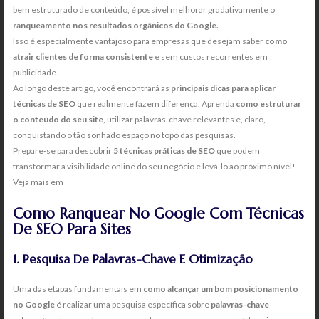
bem estruturado de conteúdo, é possível melhorar gradativamente o
ranqueamento nos resultados orgânicos do Google.
Isso é especialmente vantajoso para empresas que desejam saber
como
atrair clientes de forma consistente
e sem custos recorrentes em
publicidade.
Ao longo deste artigo, você encontrará as
principais dicas para aplicar
técnicas de SEO
que realmente fazem diferença. Aprenda
como estruturar
o conteúdo do seu site
, utilizar palavras-chave relevantes e, claro,
conquistando o tão sonhado espaço no topo das pesquisas.
Prepare-se para descobrir
5 técnicas práticas de SEO
que podem
transformar a visibilidade online do seu negócio e levá-lo ao próximo nível!
Veja mais em
Consultoria de SEO
Como Ranquear No Google Com Técnicas
De SEO Para Sites
1. Pesquisa De Palavras-Chave E Otimização
Uma das etapas fundamentais em
como alcançar um bom posicionamento
no Google
é realizar uma pesquisa específica sobre
palavras-chave