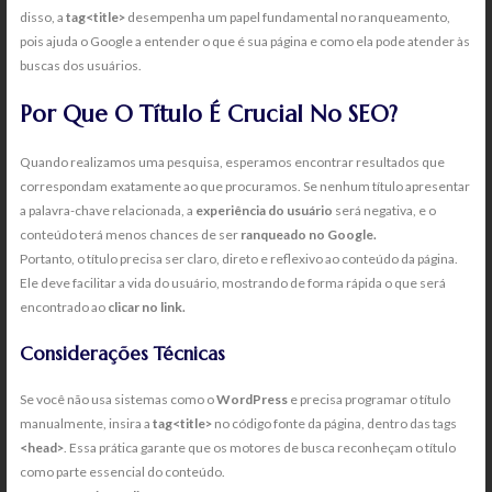
disso, a
tag<title>
desempenha um papel fundamental no ranqueamento,
pois ajuda o Google a entender o que é sua página e como ela pode atender às
buscas dos usuários.
Por Que O Título É Crucial No SEO?
Quando realizamos uma pesquisa, esperamos encontrar resultados que
correspondam exatamente ao que procuramos. Se nenhum título apresentar
a palavra-chave relacionada, a
experiência do usuário
será negativa, e o
conteúdo terá menos chances de ser
ranqueado no Google.
Portanto, o título precisa ser claro, direto e reflexivo ao conteúdo da página.
Ele deve facilitar a vida do usuário, mostrando de forma rápida o que será
encontrado ao
clicar no link.
Considerações Técnicas
Se você não usa sistemas como o
WordPress
e precisa programar o título
manualmente, insira a
tag<title>
no código fonte da página, dentro das tags
<head>
. Essa prática garante que os motores de busca reconheçam o título
como parte essencial do conteúdo.