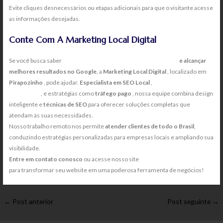
Evite cliques desnecessários ou etapas adicionais para que o visitante acesse
as informações desejadas.
Conte Com A Marketing Local Digital
Se você busca saber
como melhorar o desempenho do seu site
e alcançar
melhores resultados no Google
, a
Marketing Local Digital
, localizado em
Pirapozinho
, pode ajudar.
Especialista em SEO Local
,
criação de sites
otimizados
, e estratégias como
tráfego pago
, nossa equipe combina design
inteligente e
técnicas de SEO
para oferecer soluções completas que
atendam às suas necessidades.
Nosso trabalho remoto nos permite
atender clientes de todo o Brasil
,
conduzindo estratégias personalizadas para empresas locais e ampliando sua
visibilidade.
Entre em contato conosco
ou acesse nosso site
Marketing Local Digital
para transformar seu website em uma poderosa ferramenta de negócios!
←
Post anterior
Post seguinte
→