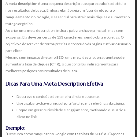
A
meta description
é uma pequena descrição que aparece abaixo do título
nos resultados de busca. Embora ela não seja um fator direto para o
ranqueamento no Google
, é essencial para atrair mais cliques e aumentar o
tráfego orgânico.
Ao criar uma meta description, inclua a palavra-chave principal , mas sem
exageros. Ela deve ter cerca de
153 caracteres
, sendo clara e objetiva. O
objetivo é descrever de forma precisa o conteúdo da página e ativar o usuário
para clicar.
Mesmo sem impacto direto no
SEO
, uma meta description atraente pode
aumentar a
taxa de cliques (CTR)
, o que contribui indiretamente para
melhores posições nos resultados de busca.
Dicas Para Uma Meta Description Efetiva
Descreva o conteúdo de maneira direta e atraente.
Use a palavra-chave principal para fortalecer a relevância da página.
Foque em gerar curiosidade e engajamento, motivando o usuário a
clicar no link.
Exemplo:
“Descubra como ranquear no Google com
técnicas de SEO” ou
“Aprenda