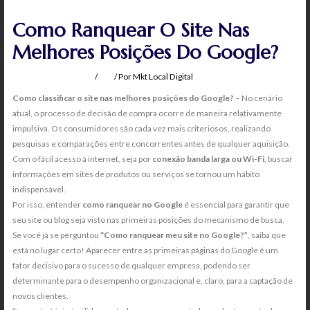
Como Ranquear O Site Nas
Melhores Posições Do Google?
Deixe um comentário
/
Seo
/ Por
Mkt Local Digital
Como classificar o site nas melhores posições do Google?
– No cenário
atual, o processo de decisão de compra ocorre de maneira relativamente
impulsiva. Os consumidores são cada vez mais criteriosos, realizando
pesquisas e comparações entre concorrentes antes de qualquer aquisição.
Com o fácil acesso à internet, seja por
conexão banda larga ou Wi-Fi
, buscar
informações em sites de produtos ou serviços se tornou um hábito
indispensável.
Por isso, entender
como ranquear no Google
é essencial para garantir que
seu site ou blog seja visto nas primeiras posições do mecanismo de busca.
Se você já se perguntou
“Como ranquear meu site no Google?”
, saiba que
está no lugar certo! Aparecer entre as primeiras páginas do Google é um
fator decisivo para o sucesso de qualquer empresa, podendo ser
determinante para o desempenho organizacional e, claro, para a captação de
novos clientes.