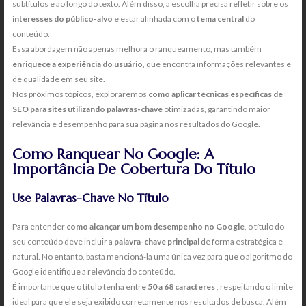
subtítulos e ao longo do texto. Além disso, a escolha precisa refletir sobre os
interesses do público-alvo
e estar alinhada com o
tema central
do
conteúdo.
Essa abordagem não apenas melhora o ranqueamento, mas também
enriquece a experiência do usuário
, que encontra informações relevantes e
de qualidade em seu site.
Nos próximos tópicos, exploraremos
como aplicar técnicas específicas de
SEO para sites utilizando palavras-chave
otimizadas, garantindo maior
relevância e desempenho para sua página nos resultados do Google.
Como Ranquear No Google: A
Importância De Cobertura Do Título
Use Palavras-Chave No Título
Para entender
como alcançar um bom desempenho no Google
, o título do
seu conteúdo deve incluir a
palavra-chave principal
de forma estratégica e
natural. No entanto, basta mencioná-la uma única vez para que o algoritmo do
Google identifique a relevância do conteúdo.
É importante que o título tenha entr
e 50 a 68 caracteres
, respeitando o limite
ideal para que ele seja exibido corretamente nos resultados de busca. Além