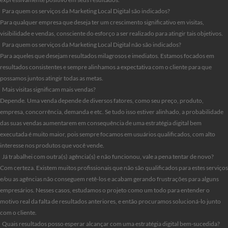
Para quem os serviços da Marketing Local Digital são indicados?
Para qualquer empresa que deseja ter um crescimento significativo em visitas,
visibilidade e vendas, consciente do esforço a ser realizado para atingir tais objetivos.
Para quem os serviços da Marketing Local Digital não são indicados?
Para aqueles que desejam resultados milagrosos e imediatos. Estamos focados em
resultados consistentes e sempre alinhamos a expectativa com o cliente para que
possamos juntos atingir todas as metas.
Mais visitas significam mais vendas?
Depende. Uma venda depende de diversos fatores, como seu preço, produto,
empresa, concorrência, demanda e etc. Se tudo isso estiver alinhado, a probabilidade
das suas vendas aumentarem em consequência de uma estratégia digital bem
executada é muito maior, pois sempre focamos em usuários qualificados, com alto
interesse nos produtos que você vende.
Já trabalhei com outra(s) agência(s) e não funcionou, vale a pena tentar de novo?
Com certeza. Existem muitos profissionais que não são qualificados para estes serviços
e/ou as agências não conseguem retê-los e acabam gerando frustrações para alguns
empresários. Nesses casos, estudamos o projeto como um todo para entender o
motivo real da falta de resultados anteriores, e então procuramos solucioná-lo junto
com o cliente.
Quais resultados posso esperar alcançar com uma estratégia digital bem-sucedida?