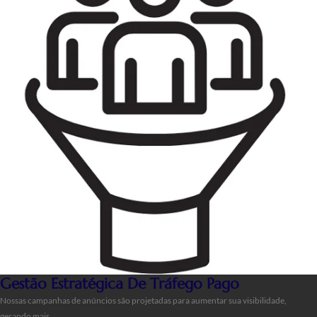
Gestão Estratégica De Tráfego Pago
Nossas campanhas de anúncios são projetadas para aumentar sua visibilidade,
gerando mais…