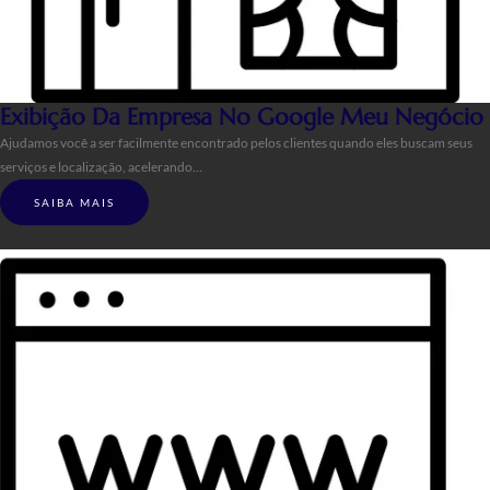
Exibição Da Empresa No Google Meu Negócio
Ajudamos você a ser facilmente encontrado pelos clientes quando eles buscam seus
serviços e localização, acelerando…
SAIBA MAIS