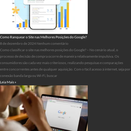
Como Ranquear o Site nas Melhores Posições do Google?
8 de dezembro de 2024
Nenhum comentário
Como classificar o site nas melhores posições do Google? – No cenário atual, o
processo de decisão de compra ocorre de maneira relativamente impulsiva. Os
consumidores são cada vez mais criteriosos, realizando pesquisas e comparações
entre concorrentes antes de qualquer aquisição. Com o fácil acesso à internet, seja por
conexão banda larga ou Wi-Fi, buscar
Leia Mais »