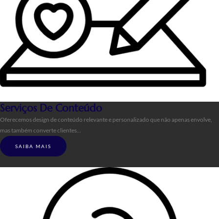
Serviços De Conteúdo
Oferecemos design de conteúdo relevante e personalizado que não apenas envolve,
mas também converte clientes…
SAIBA MAIS