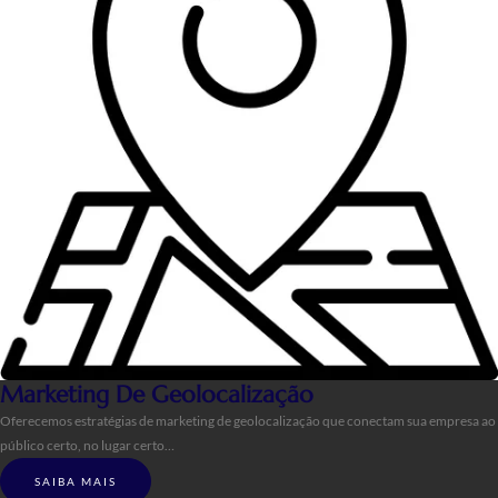
Marketing De Geolocalização
Oferecemos estratégias de marketing de geolocalização que conectam sua empresa ao
público certo, no lugar certo…
SAIBA MAIS