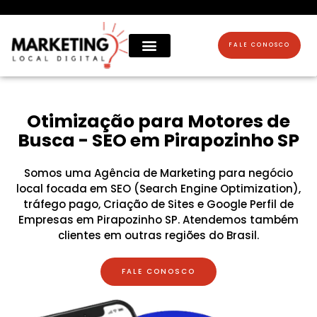
Ir
para
o
FALE CONOSCO
conteúdo
AGÊNCIA DE MARKETING DIGITAL EM PIRAPOZINHO
Otimização para Motores de
Busca - SEO em Pirapozinho SP
Somos uma Agência de Marketing para negócio
local focada em SEO (Search Engine Optimization),
tráfego pago, Criação de Sites e Google Perfil de
Empresas em Pirapozinho SP. Atendemos também
clientes em outras regiões do Brasil.
FALE CONOSCO