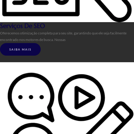
Serviços De SEO
Oferecemos otimização completa para seu site, garantindo que ele seja facilmente
encontrado nos motores de busca. Nossas
SAIBA MAIS