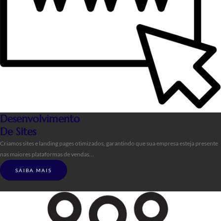
Desenvolvimento
De Sites
Criamos sites e landing pages otimizados, garantindo que sua empresa esteja presente
nas maiores plataformas de vendas…
SAIBA MAIS