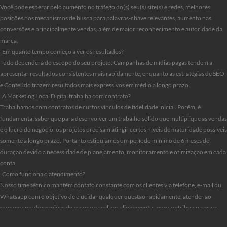
Você pode esperar pelo aumento no tráfego do(s) seu(s) site(s) e redes, melhores
posições nos mecanismos de busca para palavras-chave relevantes, aumento nas
conversões e principalmente vendas, além de maior reconhecimento e autoridade da
marca.
Em quanto tempo começo a ver os resultados?
Tudo dependerá do escopo do seu projeto. Campanhas de mídias pagas tendem a
apresentar resultados consistentes mais rapidamente, enquanto as estratégias de SEO
e Conteúdo trazem resultados mais expressivos em médio a longo prazo.
A Marketing Local Digital trabalha com contrato?
Trabalhamos com contratos de curtos vínculos de fidelidade inicial. Porém, é
fundamental saber que para desenvolver um trabalho sólido que multiplique as vendas
e o lucro do negócio, os projetos precisam atingir certos níveis de maturidade possíveis
somente a longo prazo. Portanto estipulamos um período mínimo de 6 meses de
duração devido a necessidade de planejamento, monitoramento e otimização em cada
conta.
Como funciona o atendimento?
Nosso time técnico mantém contato constante com os clientes via telefone, e-mail ou
Whatsapp com o objetivo de elucidar qualquer questão rapidamente, atender ao
cronograma de reuniões do escopo e realizar alinhamentos que contribuam para o
aumento dos resultados.