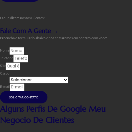
O que dizem nossos Clientes!
Fale Com A Gente →
Preencha o formulário abaixo e nós entraremos em contato com você:
Nome
Telefone
Site
Cargo
E-mail
SOLICITAR CONTATO
Alguns Perfis De Google Meu
Negocio De Clientes